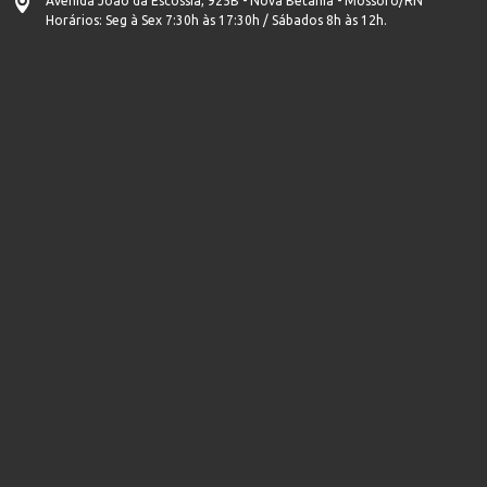
Avenida João da Escóssia, 925B - Nova Betânia - Mossoró/RN
Horários: Seg à Sex 7:30h às 17:30h / Sábados 8h às 12h.