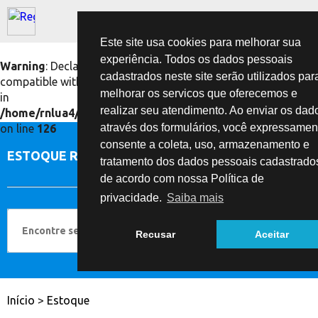
Este site usa cookies para melhorar sua
experiência. Todos os dados pessoais
Warning
: Declaration of IndexPage::getTitle() should be
cadastrados neste site serão utilizados par
compatible with Frontpage\Page::getTitle($withSlogan = true)
melhorar os servicos que oferecemos e
in
realizar seu atendimento. Ao enviar os dad
/home/rnlua4/sites/reginaveiculos.com.br/public_html/b
através dos formulários, você expressamen
on line
126
consente a coleta, uso, armazenamento e
ESTOQUE REGINA VEÍCULOS
tratamento dos dados pessoais cadastrado
de acordo com nossa Política de
privacidade.
Saiba mais
Recusar
Aceitar
Início
>
Estoque